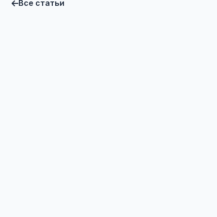
Все статьи
Lex
Bridge
ООО «Дорф Тех» · ИНН 2308274216
Возможности
Безопасность
AI-помощник
Блог
Контакты
Канал автора
© 2026 LexBridge. Все права защищены.