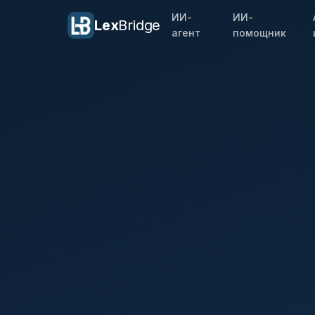
ИИ-
ИИ-
Lex
Bridge
агент
помощник