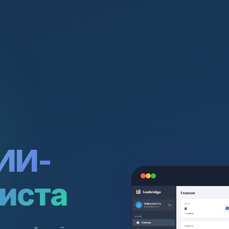
ИИ-
иста