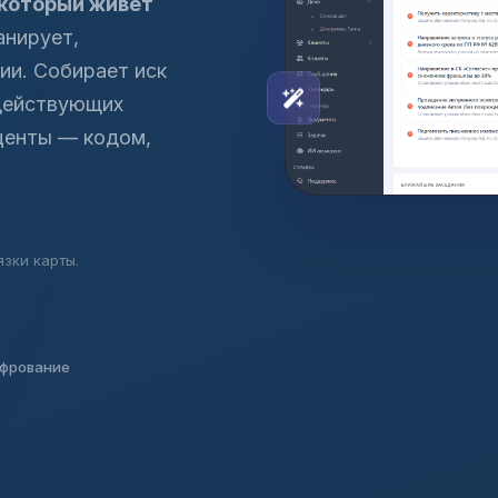
 который живёт
анирует,
ии. Собирает иск
 действующих
центы — кодом,
язки карты.
фрование