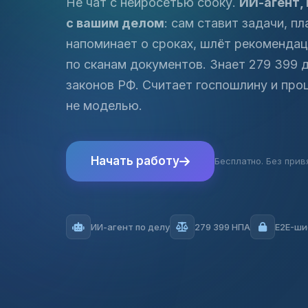
Не чат с нейросетью сбоку.
ИИ-агент,
с вашим делом
: сам ставит задачи, пл
напоминает о сроках, шлёт рекомендац
по сканам документов. Знает 279 399
законов РФ. Считает госпошлину и про
не моделью.
Начать работу
Бесплатно. Без прив
ИИ-агент по делу
279 399 НПА
E2E-ши