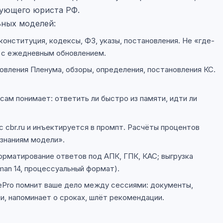
кующего юриста РФ.
льных моделей:
онституция, кодексы, ФЗ, указы, постановления. Не «где-
, с ежедневным обновлением.
вления Пленума, обзоры, определения, постановления КС.
сам понимает: ответить ли быстро из памяти, идти ли
 cbr.ru и инъектируется в промпт. Расчёты процентов
«знаниям модели».
рматирование ответов под АПК, ГПК, КАС; выгрузка
an 14, процессуальный формат).
ePro помнит ваше дело между сессиями: документы,
и, напоминает о сроках, шлёт рекомендации.