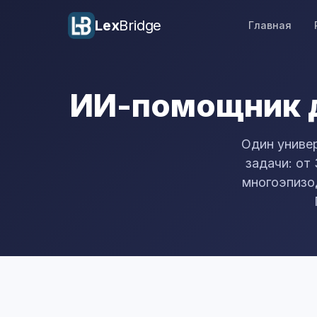
Lex
Bridge
Главная
ИИ-помощник д
Один униве
задачи: от
многоэпизод