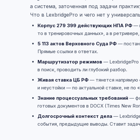
а система, заточенная под задачи практи
Что в LexbridgePro и чего нет у универса
Корпус 279 399 действующих НПА РФ
— к
то в тренировочных данных», а в ретривере
5 113 актов Верховного Суда РФ
— постано
Прямые ссылки в ответах.
Маршрутизатор режимов
— LexbridgePro 
в поиск, проводить ли глубокий разбор.
Живая ставка ЦБ РФ
— тянется напрямую с
и неустойки — по актуальной ставке, не по 
Знание процессуальных требований
— фо
готовых документов в DOCX (Times New Rom
Долгосрочный контекст дела
— Lexbridg
события, предыдущие выводы. Ставит задач