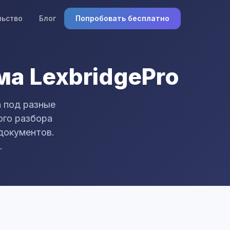
льство
Блог
Попробовать бесплатно
а LexbridgePro
 под разные
ого разбора
 документов.
.