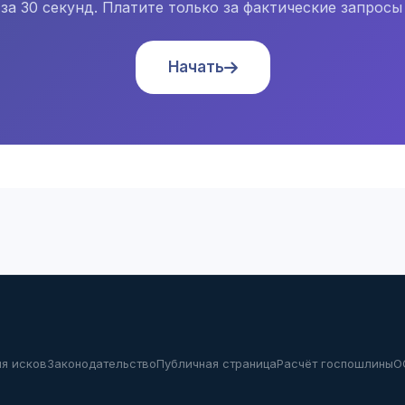
за 30 секунд. Платите только за фактические запросы 
Начать
я исков
Законодательство
Публичная страница
Расчёт госпошлины
O