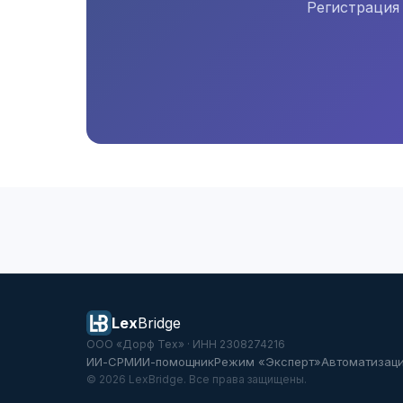
Регистрация 
Lex
Bridge
ООО «Дорф Тех» · ИНН 2308274216
ИИ-СРМ
ИИ-помощник
Режим «Эксперт»
Автоматизаци
© 2026 LexBridge. Все права защищены.