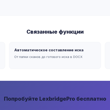
Связанные функции
Автоматическое составление иска
От папки сканов до готового иска в DOCX
Попробуйте LexbridgePro бесплатно